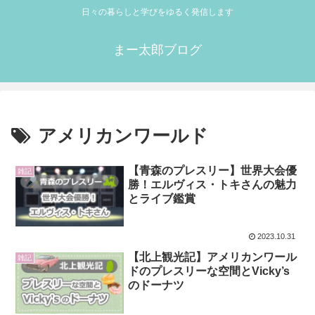
日々の暮らしと学びをゆるく発信します
まー太郎ブログ
アメリカンワールド
【青森のプレスリー】世界大会優
雑記
勝！エルヴィス・トキさんの魅力
とライブ鑑賞
2023.10.31
【北上観光記】アメリカンワール
雑記
ドのプレスリーな空間とVicky’s
のドーナツ