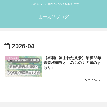
日々の暮らしと学びをゆるく発信します
まー太郎ブログ
2026-04
【御製に詠まれた風景】昭和38年
歴史を学ぶ
青森植樹祭と「みちのくの国のま
もり」
2026.04.14