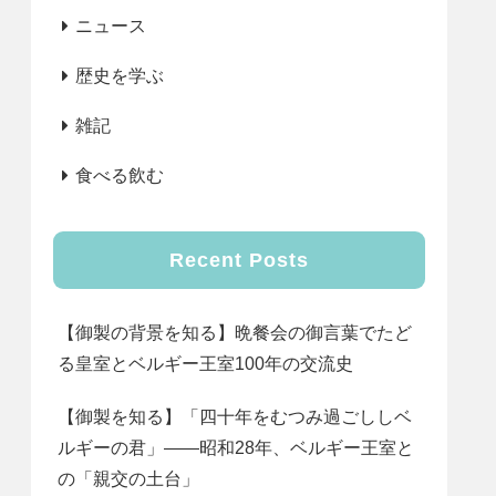
ニュース
歴史を学ぶ
雑記
食べる飲む
Recent Posts
【御製の背景を知る】晩餐会の御言葉でたど
る皇室とベルギー王室100年の交流史
【御製を知る】「四十年をむつみ過ごししベ
ルギーの君」――昭和28年、ベルギー王室と
の「親交の土台」