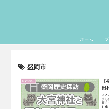
ホーム
プ
盛岡市
【
歴史を学ぶ
田
20
まし
現在
し車