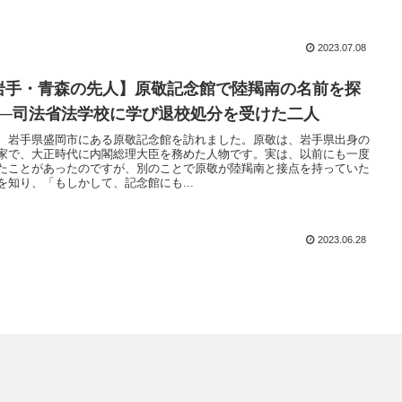
2023.07.08
岩手・青森の先人】原敬記念館で陸羯南の名前を探
──司法省法学校に学び退校処分を受けた二人
、岩手県盛岡市にある原敬記念館を訪れました。原敬は、岩手県出身の
家で、大正時代に内閣総理大臣を務めた人物です。実は、以前にも一度
たことがあったのですが、別のことで原敬が陸羯南と接点を持っていた
を知り、「もしかして、記念館にも...
2023.06.28