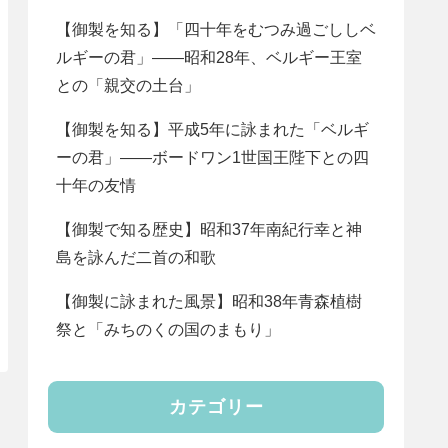
【御製を知る】「四十年をむつみ過ごししベ
ルギーの君」――昭和28年、ベルギー王室
との「親交の土台」
【御製を知る】平成5年に詠まれた「ベルギ
ーの君」――ボードワン1世国王陛下との四
十年の友情
【御製で知る歴史】昭和37年南紀行幸と神
島を詠んだ二首の和歌
【御製に詠まれた風景】昭和38年青森植樹
祭と「みちのくの国のまもり」
カテゴリー