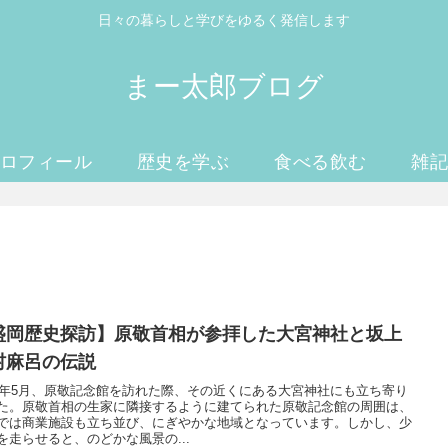
日々の暮らしと学びをゆるく発信します
まー太郎ブログ
ロフィール
歴史を学ぶ
食べる飲む
雑
盛岡歴史探訪】原敬首相が参拝した大宮神社と坂上
村麻呂の伝説
23年5月、原敬記念館を訪れた際、その近くにある大宮神社にも立ち寄り
た。原敬首相の生家に隣接するように建てられた原敬記念館の周囲は、
では商業施設も立ち並び、にぎやかな地域となっています。しかし、少
を走らせると、のどかな風景の...