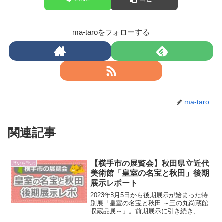
ma-taroをフォローする
ma-taro
関連記事
【横手市の展覧会】秋田県立近代
歴史を学ぶ
美術館「皇室の名宝と秋田」後期
展示レポート
2023年8月5日から後期展示が始まった特
別展「皇室の名宝と秋田 ～三の丸尚蔵館
収蔵品展～」。前期展示に引き続き、再
び秋田県横手市の秋田県立近代美術館を