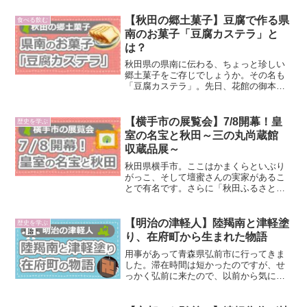
訪れ、展示をじっくり鑑賞してきまし
た。今回のブログでは、印象に残った後
【秋田の郷土菓子】豆腐で作る県
食べる飲む
期展示品を章別に...
南のお菓子「豆腐カステラ」と
は？
秋田県の県南に伝わる、ちょっと珍しい
郷土菓子をご存じでしょうか。その名も
「豆腐カステラ」。先日、花館の御本陣
跡を訪ねたあと、近くのイーストモール
（大仙市戸蒔）内にある「地産地消の広
場」で出会ったのが、この素朴なお菓子
【横手市の展覧会】7/8開幕！皇
歴史を学ぶ
でした。豆腐カステラとは...
室の名宝と秋田～三の丸尚蔵館
収蔵品展～
秋田県横手市。ここはかまくらといぶり
がっこ、そして壇蜜さんの実家があるこ
とで有名です。さらに「秋田ふるさと
村」という大きな観光施設があり、休日
には家族連れでにぎわっています。その
秋田ふるさと村内に併設されている秋田
【明治の津軽人】陸羯南と津軽塗
歴史を学ぶ
県立近代美術館では、今週末...
り、在府町から生まれた物語
用事があって青森県弘前市に行ってきま
した。滞在時間は短かったのですが、せ
っかく弘前に来たので、以前から気にな
っていた「在府町（ざいふちょう）」と
いう町を散歩してきました。在府町は、