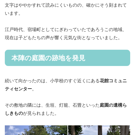
文字はややかすれて読みにくいものの、確かにそう刻まれて
います。
江戸時代、宿場町としてにぎわっていたであろうこの地域、
現在は子どもたちの声が響く元気な街となっていました。
本陣の庭園の跡地を発見
続いて向かったのは、小学校のすぐ近くにある
花館コミュニ
ティセンター
。
その敷地の隣には、生垣、灯籠、石畳といった
庭園の遺構ら
しきもの
が見られました。