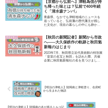
桜の名所として知られる弘前城公園から
【京都から弘前へ】津軽為信が持
歴史を学ぶ
徒歩10分ほどの場所にあ...
ち帰った味とは？弘前で400年続
く「清水森ナンバ」
青森県、なかでも津軽地域のニュースを
追っていると、弘前藩の歴代藩主が残し
た文化が、現在の暮らしの中にも静かに
息づいていることに気づかされます。今
回取り上げる「清水森ナンバ」も、その
一つです。弘前市南部の清水森地区を中
【秋田の新聞記者】新聞から市政
歴史を学ぶ
心に栽培されてきたこのト...
へ――大久保鉄作の軌跡と秋田魁
新報のはじまり
2023年7月、秋田県立近代美術館の特別展
「皇室の名宝と秋田」を訪れた際、共催
企業に秋田魁新報社の名を見つけまし
た。気になって新聞を一部購入してみる
と、紙面上部には「明治7年創刊」の文字
が。明治7年というと、1874年。これは、
国内でも四番...
【明治の津軽人】陸羯南と津軽塗り、在府町
から生まれた物語
【明治の津軽人】陸羯南の名が残るトルコ記