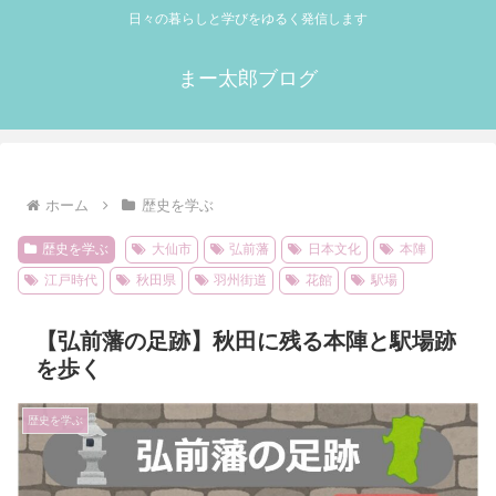
日々の暮らしと学びをゆるく発信します
まー太郎ブログ
ホーム
歴史を学ぶ
歴史を学ぶ
大仙市
弘前藩
日本文化
本陣
江戸時代
秋田県
羽州街道
花館
駅場
【弘前藩の足跡】秋田に残る本陣と駅場跡
を歩く
歴史を学ぶ