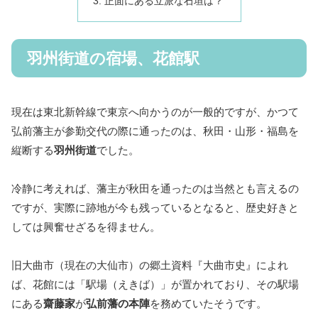
正面にある立派な石垣は？
羽州街道の宿場、花館駅
現在は東北新幹線で東京へ向かうのが一般的ですが、かつて
弘前藩主が参勤交代の際に通ったのは、秋田・山形・福島を
縦断する
羽州街道
でした。
冷静に考えれば、藩主が秋田を通ったのは当然とも言えるの
ですが、実際に跡地が今も残っているとなると、歴史好きと
しては興奮せざるを得ません。
旧大曲市（現在の大仙市）の郷土資料『大曲市史』によれ
ば、花館には「駅場（えきば）」が置かれており、その駅場
にある
齋藤家
が
弘前藩の本陣
を務めていたそうです。