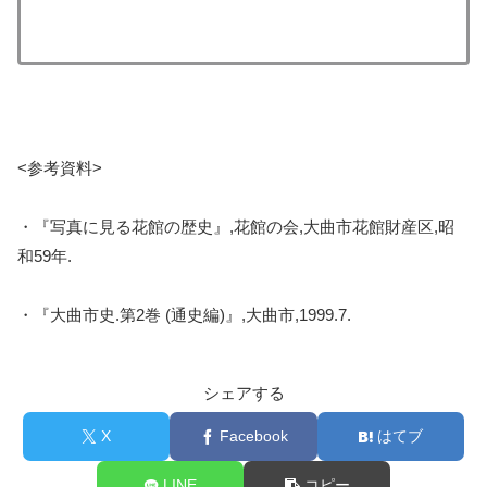
<参考資料>
・『写真に見る花館の歴史』,花館の会,大曲市花館財産区,昭
和59年.
・『大曲市史.第2巻 (通史編)』,大曲市,1999.7.
シェアする
X
Facebook
はてブ
LINE
コピー