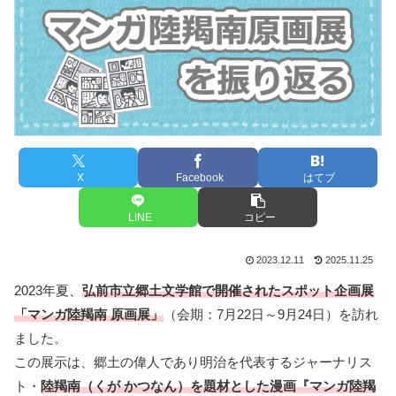
X
Facebook
はてブ
LINE
コピー
2023.12.11
2025.11.25
2023年夏、
弘前市立郷土文学館で開催されたスポット企画展
「マンガ陸羯南 原画展」
（会期：7月22日～9月24日）を訪れ
ました。
この展示は、郷土の偉人であり明治を代表するジャーナリス
ト・
陸羯南（くが かつなん）を題材とした漫画『マンガ陸羯