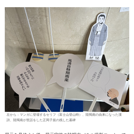
左から：マンガに登場するセリフ（富士山登山時）、陸羯南の由来になった漢
詩、陸羯南が世話をした正岡子規の残した墓碑