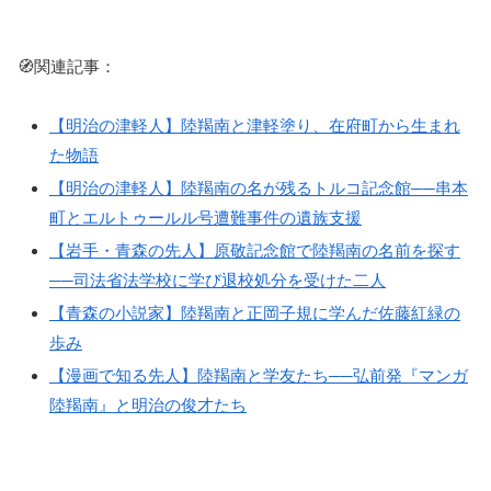
🧭関連記事：
【明治の津軽人】陸羯南と津軽塗り、在府町から生まれ
た物語
【明治の津軽人】陸羯南の名が残るトルコ記念館──串本
町とエルトゥールル号遭難事件の遺族支援
【岩手・青森の先人】原敬記念館で陸羯南の名前を探す
──司法省法学校に学び退校処分を受けた二人
【青森の小説家】陸羯南と正岡子規に学んだ佐藤紅緑の
歩み
【漫画で知る先人】陸羯南と学友たち──弘前発『マンガ
陸羯南』と明治の俊才たち