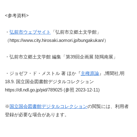
<参考資料>
・
弘前市ウェブサイト
「弘前市立郷土文学館」
（https://www.city.hirosaki.aomori.jp/bungakukan/）
・弘前市立郷土文学館 編集「第39回企画展 陸羯南展」
・ジョゼフ・ド・メストル 著 ほか『
主権原論
』,博聞社,明
18.9. 国立国会図書館デジタルコレクション
https://dl.ndl.go.jp/pid/789025 (参照 2023-12-11)
※
国立国会図書館デジタルコレクション
の閲覧には、利用者
登録が必要な場合があります。