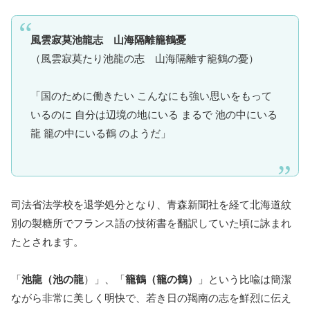
風雲寂莫池龍志 山海隔離籠鶴憂
（風雲寂莫たり池龍の志 山海隔離す籠鶴の憂）
「国のために働きたい こんなにも強い思いをもって
いるのに 自分は辺境の地にいる まるで 池の中にいる
龍 籠の中にいる鶴 のようだ」
司法省法学校を退学処分となり、青森新聞社を経て北海道紋
別の製糖所でフランス語の技術書を翻訳していた頃に詠まれ
たとされます。
「
池龍（池の龍
）」、「
籠鶴（籠の鶴）
」という比喩は簡潔
ながら非常に美しく明快で、若き日の羯南の志を鮮烈に伝え