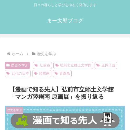
日々の暮らしと学びをゆるく発信します
まー太郎ブログ
ホーム
歴史を学ぶ
歴史を学ぶ
弘前市
弘前市立郷土文学館
正岡子規
近代の日本
陸羯南
青森県
【漫画で知る先人】弘前市立郷土文学館
「マンガ陸羯南 原画展」を振り返る
歴史を学ぶ