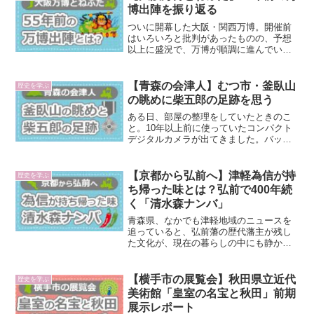
博出陣を振り返る
ついに開幕した大阪・関西万博。開催前
はいろいろと批判があったものの、予想
以上に盛況で、万博が順調に進んでいる
ことを嬉しく思います。その大阪・関西
万博に関して、青森ねぶたが万博に向け
て準備を始めたというニュースを目にし
【青森の会津人】むつ市・釜臥山
歴史を学ぶ
ました。青森ねぶたが万博...
の眺めに柴五郎の足跡を思う
ある日、部屋の整理をしていたときのこ
と。10年以上前に使っていたコンパクト
デジタルカメラが出てきました。バッテ
リーを充電して起動してみると、まだ正
常に作動し、かつて青森の実家で暮らし
ていた頃の懐かしい写真がずらりと保存
【京都から弘前へ】津軽為信が持
歴史を学ぶ
されていました。その中...
ち帰った味とは？弘前で400年続
く「清水森ナンバ」
青森県、なかでも津軽地域のニュースを
追っていると、弘前藩の歴代藩主が残し
た文化が、現在の暮らしの中にも静かに
息づいていることに気づかされます。今
回取り上げる「清水森ナンバ」も、その
一つです。弘前市南部の清水森地区を中
【横手市の展覧会】秋田県立近代
歴史を学ぶ
心に栽培されてきたこのト...
美術館「皇室の名宝と秋田」前期
展示レポート