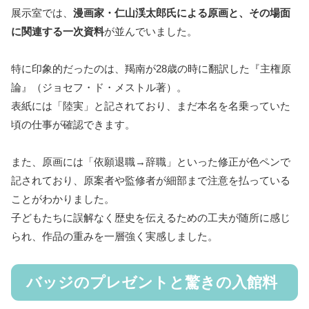
展示室では、
漫画家・仁山渓太郎氏による原画と、その場面
に関連する一次資料
が並んでいました。
特に印象的だったのは、羯南が28歳の時に翻訳した『主権原
論』（ジョセフ・ド・メストル著）。
表紙には「陸実」と記されており、まだ本名を名乗っていた
頃の仕事が確認できます。
また、原画には「依願退職→辞職」といった修正が色ペンで
記されており、原案者や監修者が細部まで注意を払っている
ことがわかりました。
子どもたちに誤解なく歴史を伝えるための工夫が随所に感じ
られ、作品の重みを一層強く実感しました。
バッジのプレゼントと驚きの入館料