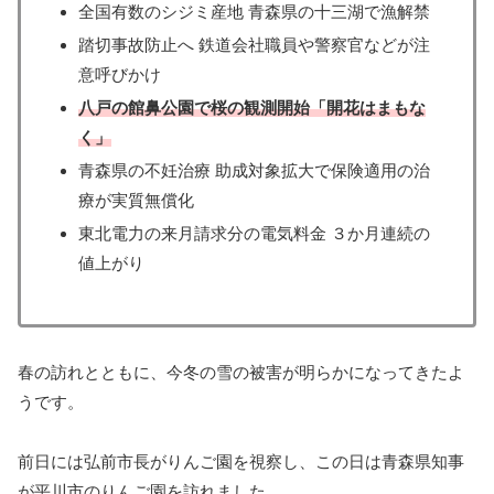
全国有数のシジミ産地 青森県の十三湖で漁解禁
踏切事故防止へ 鉄道会社職員や警察官などが注
意呼びかけ
八戸の館鼻公園で桜の観測開始「開花はまもな
く」
青森県の不妊治療 助成対象拡大で保険適用の治
療が実質無償化
東北電力の来月請求分の電気料金 ３か月連続の
値上がり
春の訪れとともに、今冬の雪の被害が明らかになってきたよ
うです。
前日には弘前市長がりんご園を視察し、この日は青森県知事
が平川市のりんご園を訪れました。