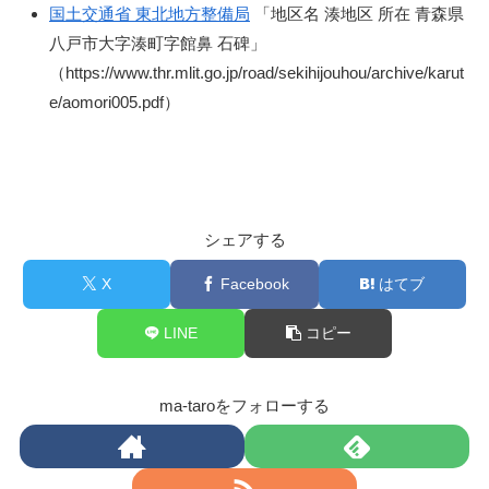
国土交通省 東北地方整備局
「地区名 湊地区 所在 青森県
八戸市大字湊町字館鼻 石碑」
（https://www.thr.mlit.go.jp/road/sekihijouhou/archive/karut
e/aomori005.pdf）
シェアする
X
Facebook
はてブ
LINE
コピー
ma-taroをフォローする