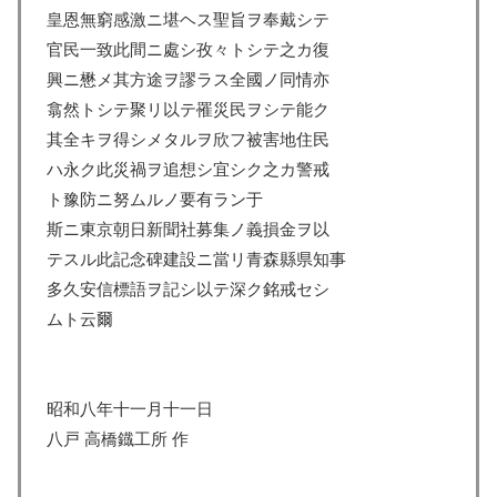
皇恩無窮感激ニ堪ヘス聖旨ヲ奉戴シテ
官民一致此間ニ處シ孜々トシテ之カ復
興ニ懋メ其方途ヲ謬ラス全國ノ同情亦
翕然トシテ聚リ以テ罹災民ヲシテ能ク
其全キヲ得シメタルヲ欣フ被害地住民
ハ永ク此災禍ヲ追想シ宜シク之カ警戒
ト豫防ニ努ムルノ要有ラン于
斯ニ東京朝日新聞社募集ノ義損金ヲ以
テスル此記念碑建設ニ當リ青森縣県知事
多久安信標語ヲ記シ以テ深ク銘戒セシ
ムト云爾
昭和八年十一月十一日
八戸 高橋鐡工所 作