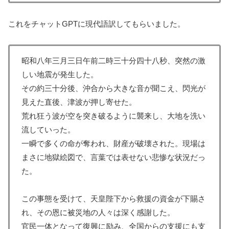
これをチャットGPTに現代語訳してもらいました。
昭和八年三月三日午前二時三十分四十八秒、突然の激
しい地震が発生した。
その約三十分後、沖合から大きな音が聞こえ、閃光が
見えた直後、津波が押し寄せた。
荒れ狂う波が空を突き破るように襲来し、大地を洗い
流していった。
一瞬で多くの命が奪われ、財産が破壊された。現場は
まさに地獄絵図で、言葉では表せない悲惨な状況だっ
た。
この事態を受けて、天皇陛下から救援の資金が下賜さ
れ、その恩に被災地の人々は深く感謝した。
官民一体となって復興に励み、全国からの支援にも支