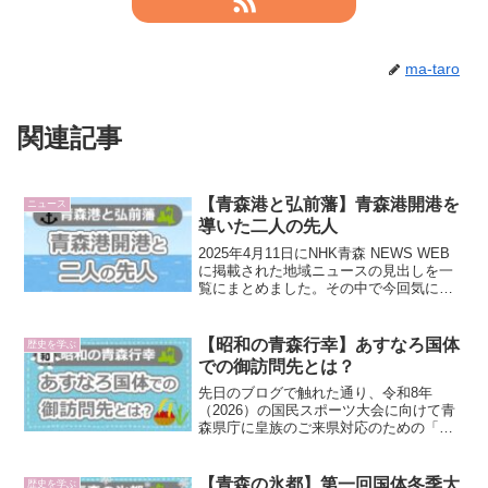
ma-taro
関連記事
【青森港と弘前藩】青森港開港を
ニュース
導いた二人の先人
2025年4月11日にNHK青森 NEWS WEB
に掲載された地域ニュースの見出しを一
覧にまとめました。その中で今回気にな
ったのは、青森港開港400年を祝うイベン
トを伝えるニュース。青森港にそんなに
長い歴史があるとは思わず、少し気にな
【昭和の青森行幸】あすなろ国体
歴史を学ぶ
って調...
での御訪問先とは？
先日のブログで触れた通り、令和8年
（2026）の国民スポーツ大会に向けて青
森県庁に皇族のご来県対応のための「行
幸啓室」が新設されました。これに関連
して、今回は昭和52年（1977）に青森県
で開催された「あすなろ国体」の折、昭
【青森の氷都】第一回国体冬季大
歴史を学ぶ