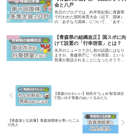
和天皇はどのよう...
会と八戸
先日のブログでは、約半世紀前に青森県
で行われた国民体育大会（以下、国体）
の「あすなろ国体」について、「あすな
ろ」という言葉の由来と意味について取
り上げました。今回は、あすなろ国体の
前に青森県で行われた国体についても調
【青森県の組織改正】国スポに向
ニュース
べてみました。実は、青森...
けて設置の「行幸啓室」とは？
先月のニュースで少し前の話題にはなり
ますが、青森県庁に「行幸啓室」という
部署が新設されることになったそうで
す。「なぜこのタイミングで？」と思っ
たら、来年の令和8年（2026）、青森県で
国民スポーツ大会・全国障害者スポーツ
大会（以下「国スポ」...
【青森のかわいい】秋田犬“ちょめ”駅長就任
で思い出す青森のぬいぐるみたち
【青森港と弘前藩】青森港開港を導いた二人
の先人