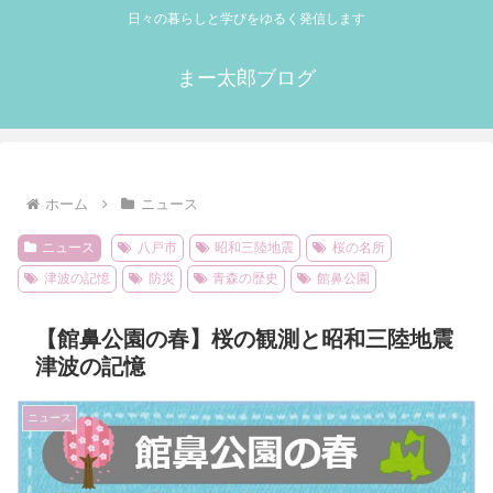
日々の暮らしと学びをゆるく発信します
まー太郎ブログ
ホーム
ニュース
ニュース
八戸市
昭和三陸地震
桜の名所
津波の記憶
防災
青森の歴史
館鼻公園
【館鼻公園の春】桜の観測と昭和三陸地震
津波の記憶
ニュース