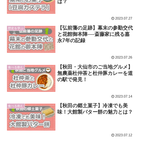
は？
2023.07.27
【弘前藩の足跡】幕末の参勤交代
歴史を学ぶ
と花館御本陣──斎藤家に残る嘉
永7年の記録
2023.07.26
【秋田・大仙市のご当地グルメ】
食べる飲む
無農薬杜仲茶と杜仲豚カレーを道
の駅で発見！
2023.07.14
【秋田の郷土菓子】冷凍でも美
食べる飲む
味！大館製バター餅の魅力とは？
2023.07.12