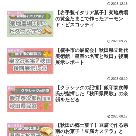
2023.12.16
【岩手製イタリア菓子】菊地農場
食べる飲む
の黄金たまごで作ったアーモン
ド・ビスコッティ
2023.09.27
【横手市の展覧会】秋田県立近代
歴史を学ぶ
美術館「皇室の名宝と秋田」後期
展示レポート
2023.08.19
【クラシックの記憶】飯守泰次郎
雑記
氏が指揮した「秋田県民歌」の余
韻をたどる
2023.08.17
【秋田の郷土菓子】豆腐で作る県
食べる飲む
南のお菓子「豆腐カステラ」と