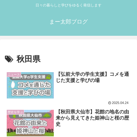
日々の暮らしと学びをゆるく発信します
まー太郎ブログ
秋田県
【弘前大学の学生支援】コメを通
ニュース
じた支援と学びの場
2025.04.24
【秋田県大仙市】花館の地名の由
歴史を学ぶ
来から見えてきた姫神山と桜の歴
史