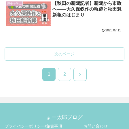
【秋田の新聞記者】新聞から市政
歴史を学ぶ
へ――大久保鉄作の軌跡と秋田魁
新報のはじまり
2023.07.11
次のページ
次
1
2
へ
まー太郎ブログ
プライバシーポリシー/免責事項
お問い合わせ