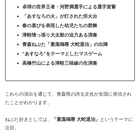
卓球の世界王者・河野満選手による選手宣誓
「あすなろの火」が灯された炬火台
春の喜びを表現した幼児たちの群舞
津軽情っ張り大太鼓の迫力ある演奏
青森ねぶた「素戔嗚尊 大蛇退治」の出陣
“あすなろ”をテーマとしたマスゲーム
高橋竹山による津軽三味線の生演奏
これらの演出を通じて、青森県の誇る文化が全国に発信され
たことがわかります。
ねぶた好きとしては、
「素戔嗚尊 大蛇退治」
というテーマに
注目。