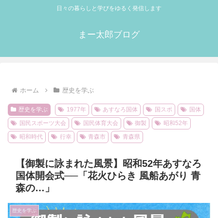
日々の暮らしと学びをゆるく発信します
まー太郎ブログ
ホーム
歴史を学ぶ
歴史を学ぶ
1977年
あすなろ国体
国スポ
国体
国民スポーツ大会
国民体育大会
御製
昭和52年
昭和時代
行幸
青森市
青森県
【御製に詠まれた風景】昭和52年あすなろ
国体開会式──「花火ひらき 風船あがり 青
森の…」
歴史を学ぶ