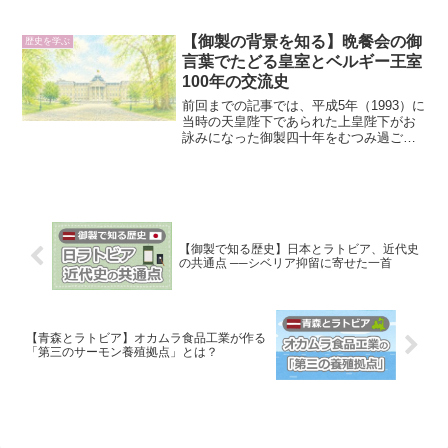
会始とは、共通のお題で詠んだ和歌を宮
中で披講する年始の宮中行事です。今
年、天皇陛下は元日の歳旦祭（1月1日早
【御製の背景を知る】晩餐会の御
歴史を学ぶ
朝、天皇陛下が新年を...
言葉でたどる皇室とベルギー王室
100年の交流史
前回までの記事では、平成5年（1993）に
当時の天皇陛下であられた上皇陛下がお
詠みになった御製四十年をむつみ過ごし
しベルギーの君まさずして宮訪ねけりを
手掛かりに、ベルギー王室のボードワン1
世国王陛下との四十年にわたる御交流に
ついてご紹介しま...
【御製で知る歴史】日本とラトビア、近代史
の共通点 ──シベリア抑留に寄せた一首
【青森とラトビア】オカムラ食品工業が作る
「第三のサーモン養殖拠点」とは？