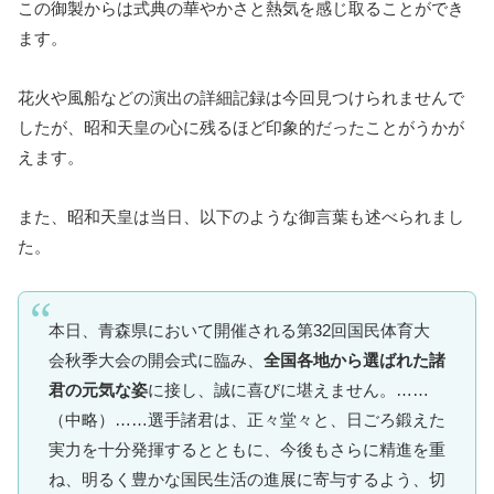
この御製からは式典の華やかさと熱気を感じ取ることができ
ます。
花火や風船などの演出の詳細記録は今回見つけられませんで
したが、昭和天皇の心に残るほど印象的だったことがうかが
えます。
また、昭和天皇は当日、以下のような御言葉も述べられまし
た。
本日、青森県において開催される第32回国民体育大
会秋季大会の開会式に臨み、
全国各地から選ばれた諸
君の元気な姿
に接し、誠に喜びに堪えません。……
（中略）……選手諸君は、正々堂々と、日ごろ鍛えた
実力を十分発揮するとともに、今後もさらに精進を重
ね、明るく豊かな国民生活の進展に寄与するよう、切