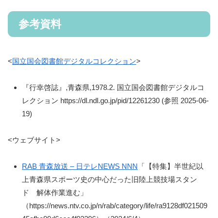
参考資料
<
国立国会図書館デジタルコレクション
>
『行幸啓誌』,青森県,1978.2. 国立国会図書館デジタルコ
レクション https://dl.ndl.go.jp/pid/12261230 (参照 2025-06-
19)
<ウェブサイト>
RAB 青森放送 – 日テレNEWS NNN
「【特集】半世紀以
上青森県スポーツ史の中心だった旧陸上競技場スタン
ド 解体作業進む」
（https://news.ntv.co.jp/n/rab/category/life/ra9128df021509