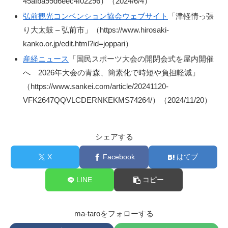
45afba99d6eec4f02296）（2024/6/4）
弘前観光コンベンション協会ウェブサイト
「津軽情っ張
り大太鼓 – 弘前市」（https://www.hirosaki-
kanko.or.jp/edit.html?id=joppari）
産経ニュース
「国民スポーツ大会の開閉会式を屋内開催
へ 2026年大会の青森、簡素化で時短や負担軽減」
（https://www.sankei.com/article/20241120-
VFK2647QQVLCDERNKEKMS74264/）（2024/11/20）
シェアする
X
Facebook
はてブ
LINE
コピー
ma-taroをフォローする