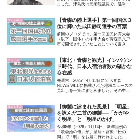
ました。津島氏は元衆院議員で、選挙区
は青森１区。昨年10月に亡くなられ、先
日都内のホテルでお別れ会が開かれたと
いうことです。心よりお悔やみ申し上げ
【青森の陸上選手】第一回国体３
歴史を学ぶ
ます。選挙区が青森の...
位に輝いた成田静司選手の言葉
前回のブログでは、第一回国民体育大会
（以下、国体）の冬季大会が青森県八戸
市で開催されていたことについて書きま
した。今回は、第一回国体の陸上競技で
活躍した青森県出身選手について取り上
げます。この選手の名前は成田静司氏。
【東北・青森と観光】インバウン
ニュース
出場したのは男子400m...
ド時代、日本人宿泊者数の確かな
存在感
先週末、2025年4月13日にNHK青森
NEWS WEBに掲載された地域ニュースの
見出しを一覧にまとめました。その中に
は、青森含む東北全体の観光の話題も。
東北、そして、青森の観光について、少
しだけ考えてみました。2025年4月13日
【御製に詠まれた風景】「明星」
歴史を学ぶ
の主な...
を詠んだ二首の御製──「かがや
く明星」と「明星のかげ」
令和8年（2026）1月14日、新年恒例の
「歌会始の儀」が、皇居・宮殿「松の
間」で「明」をお題に行われました。歌