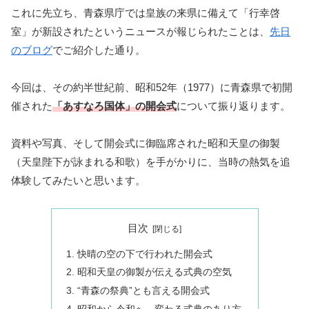
これに先立ち、青森県庁では皇族の来県に備えて「行幸啓
室」が新設されたというニュースが報じられたことは、
先日
のブログ
でご紹介した通り。
今回は、その約半世紀前、昭和52年（1977）に青森県で初開
催された
「あすなろ国体」の開会式
について振り返ります。
資料や写真、そして開会式に御臨席された昭和天皇の御製
（天皇陛下が詠まれる和歌）を手がかりに、当時の熱気を追
体験してみたいと思います。
目次
快晴の空の下で行われた開会式
昭和天皇の御製が伝える式典の空気
“青森の祭典”とも言える開会式