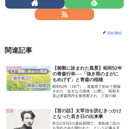
ma-taro
関連記事
【御製に詠まれた風景】昭和52年
歴史を学ぶ
の青森行幸──「強き雨のまがに
もめげず」と青森の稲穂
昭和52年（1977）、青森県で初めて開催
された「あすなろ国体」に際し、昭和天
皇は青森県内を御視察され、三首の御製
（ぎょせい、天皇陛下が詠まれる和歌）
を詠まれました。国体開会式の情景を詠
んだ御製、弘前のりんごの実りを詠んだ
【昔の話】太宰治を読むきっかけ
雑記
御製については、す...
となった若き日の出来事
昨日2月5日の産経新聞で、津島雄二氏の
お別れの会が開かれた、という記事を見