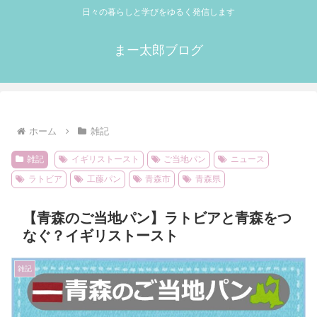
日々の暮らしと学びをゆるく発信します
まー太郎ブログ
ホーム
雑記
雑記
イギリストースト
ご当地パン
ニュース
ラトビア
工藤パン
青森市
青森県
【青森のご当地パン】ラトビアと青森をつ
なぐ？イギリストースト
雑記