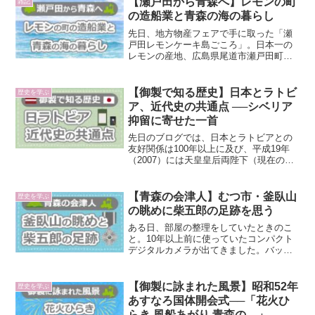
【瀬戸田から青森へ】レモンの町
雑記
す好機でもあ...
の造船業と青森の海の暮らし
先日、地方物産フェアで手に取った「瀬
戸田レモンケーキ島ごころ」。日本一の
レモンの産地、広島県尾道市瀬戸田町で
作られた、香り豊かなお菓子でした。こ
のお菓子との出会いをきっかけに、瀬戸
田という土地の産業について調べてみた
【御製で知る歴史】日本とラトビ
歴史を学ぶ
ところ、意外な一面に行き...
ア、近代史の共通点 ──シベリア
抑留に寄せた一首
先日のブログでは、日本とラトビアとの
友好関係は100年以上に及び、平成19年
（2007）には天皇皇后両陛下（現在の上
皇上皇后両陛下）がラトビアの首都リガ
を御訪問なさっていたことについて書き
ました。今回はそのときの御訪問時に詠
【青森の会津人】むつ市・釜臥山
歴史を学ぶ
まれた御製（ぎょ...
の眺めに柴五郎の足跡を思う
ある日、部屋の整理をしていたときのこ
と。10年以上前に使っていたコンパクト
デジタルカメラが出てきました。バッテ
リーを充電して起動してみると、まだ正
常に作動し、かつて青森の実家で暮らし
ていた頃の懐かしい写真がずらりと保存
【御製に詠まれた風景】昭和52年
歴史を学ぶ
されていました。その中...
あすなろ国体開会式──「花火ひ
らき 風船あがり 青森の…」