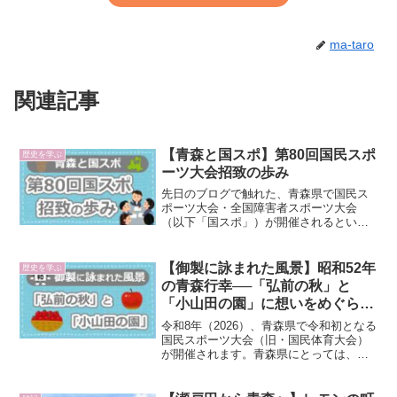
ma-taro
関連記事
【青森と国スポ】第80回国民スポ
歴史を学ぶ
ーツ大会招致の歩み
先日のブログで触れた、青森県で国民ス
ポーツ大会・全国障害者スポーツ大会
（以下「国スポ」）が開催されるという
ニュースについて。青森県が国スポを開
催するのは、国民体育大会時代も含めて
二度目です。前回の大会は今から約半世
【御製に詠まれた風景】昭和52年
歴史を学ぶ
紀前、昭和52年（1977...
の青森行幸──「弘前の秋」と
「小山田の園」に想いをめぐらせ
る
令和8年（2026）、青森県で令和初となる
国民スポーツ大会（旧・国民体育大会）
が開催されます。青森県にとっては、昭
和52年（1977）以来、二度目の開催とな
ります。こうした大規模な国民的イベン
トの開催は、過去の記録を改めて読み直