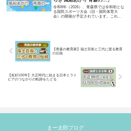
令和8年（2026）、青森県では令和初とな
る国民スポーツ大会（旧・国民体育大
会）の開催が予定されています。これに
先立ち、青森県庁では皇族の来県に備え
て「行幸啓室」が新設されたというニュ
ースが報じられたことは、先日のブログ
でご紹介した通り。今...
【青森の教育家】福士百衛と三代に渡る教育
の伝統
【友好100年】大正時代に始まる日本とラト
ビアのつながりの軌跡をたどる
まー太郎ブログ