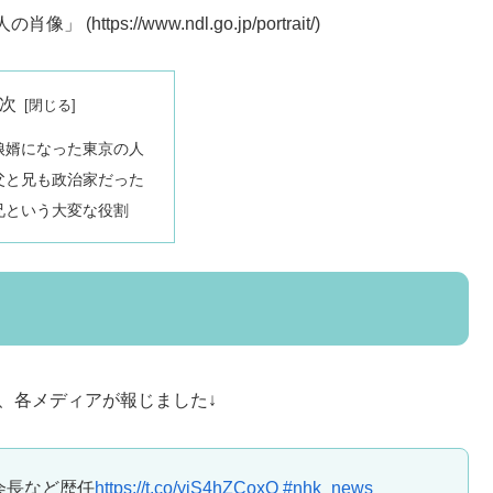
s://www.ndl.go.jp/portrait/)
次
娘婿になった東京の人
父と兄も政治家だった
兄という大変な役割
、各メディアが報じました↓
会長など歴任
https://t.co/yiS4hZCoxO
#nhk_news