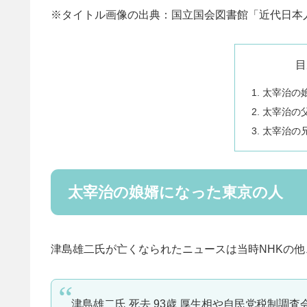
※タイトル画像の出典：国立国会図書館「近代日本人の肖像」 (http
目
太宰治の
太宰治の
太宰治の
太宰治の娘婿になった東京の人
津島雄二氏が亡くなられたニュースは当時NHKの他
津島雄二氏 死去 93歳 厚生相や自民党税制調査