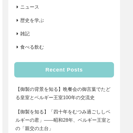
ニュース
歴史を学ぶ
雑記
食べる飲む
Recent Posts
【御製の背景を知る】晩餐会の御言葉でたど
る皇室とベルギー王室100年の交流史
【御製を知る】「四十年をむつみ過ごししベ
ルギーの君」――昭和28年、ベルギー王室と
の「親交の土台」