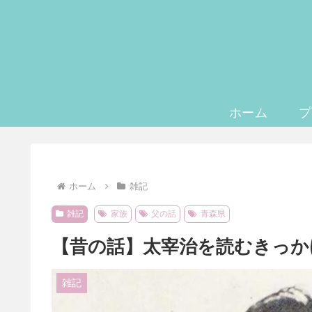
ホーム
プ
ホーム
雑記
雑記
家族
父の話
青森県
【昔の話】太宰治を読むきっか
雑記