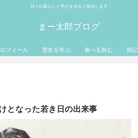
日々の暮らしと学びをゆるく発信します
まー太郎ブログ
ロフィール
歴史を学ぶ
食べる飲む
雑
けとなった若き日の出来事