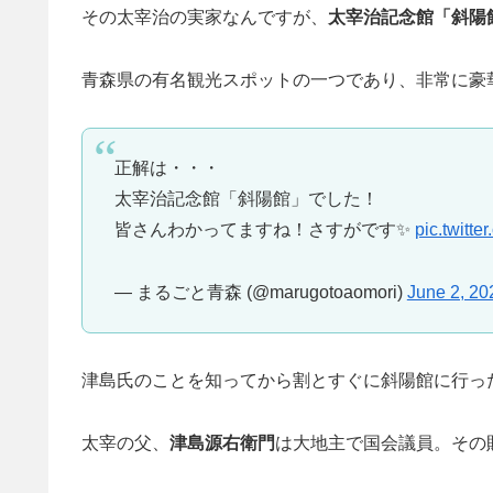
その太宰治の実家なんですが、
太宰治記念館「斜陽
青森県の有名観光スポットの一つであり、非常に豪
正解は・・・
太宰治記念館「斜陽館」でした！
皆さんわかってますね！さすがです✨
pic.twitt
— まるごと青森 (@marugotoaomori)
June 2, 20
津島氏のことを知ってから割とすぐに斜陽館に行っ
太宰の父、
津島源右衛門
は大地主で国会議員。その