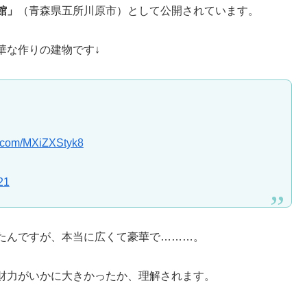
館」
（青森県五所川原市）として公開されています。
華な作りの建物です↓
er.com/MXiZXStyk8
21
たんですが、本当に広くて豪華で………。
財力がいかに大きかったか、理解されます。