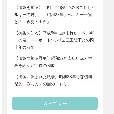
【御製を知る】「四十年をむつみ過ごししベ
ルギーの君」――昭和28年、ベルギー王室
との「親交の土台」
【御製を知る】平成5年に詠まれた「ベルギ
ーの君」――ボードワン1世国王陛下との四
十年の友情
【御製で知る歴史】昭和37年南紀行幸と神
島を詠んだ二首の和歌
【御製に詠まれた風景】昭和38年青森植樹
祭と「みちのくの国のまもり」
カテゴリー